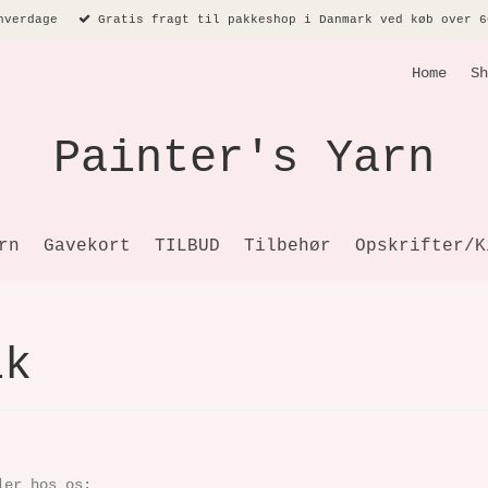
hverdage
Gratis fragt til pakkeshop i Danmark ved køb over 6
Home
Sh
Painter's Yarn
rn
Gavekort
TILBUD
Tilbehør
Opskrifter/K
ik
ler hos os: