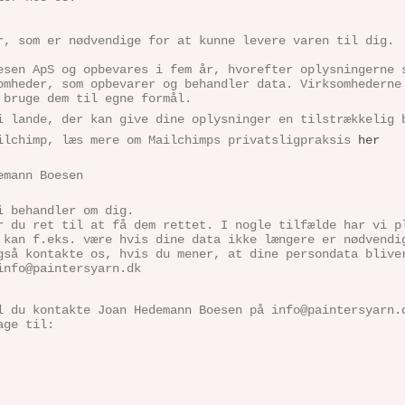
r, som er nødvendige for at kunne levere varen til dig.
oesen ApS og opbevares i fem år, hvorefter oplysningern
omheder, som opbevarer og behandler data. Virksomhederne
 bruge dem til egne formål.
i lande, der kan give dine oplysninger en tilstrækkelig 
ilchimp, læs mere om Mailchimps privatsligpraksis
her
demann Boesen
i behandler om dig.
r du ret til at få dem rettet. I nogle tilfælde har vi p
 kan f.eks. være hvis dine data ikke længere er nødvendi
gså kontakte os, hvis du mener, at dine persondata blive
info@paintersyarn.dk
l du kontakte Joan Hedemann Boesen på info@paintersyarn.
age til: