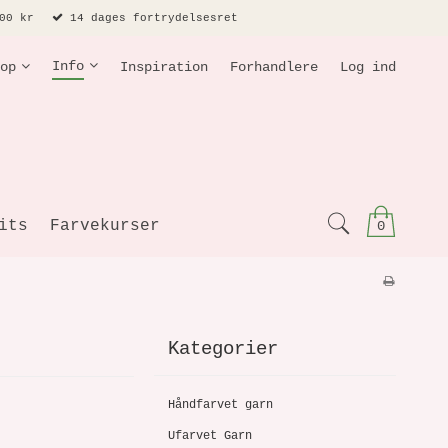
00 kr
14 dages fortrydelsesret
Info
op
Inspiration
Forhandlere
Log ind
its
Farvekurser
0
Kategorier
Håndfarvet garn
Ufarvet Garn