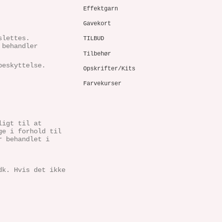
Effektgarn
Gavekort
e slettes.
TILBUD
 behandler
Tilbehør
beskyttelse.
Opskrifter/Kits
Farvekurser
ligt til at
ge i forhold til
r behandlet i
dk. Hvis det ikke