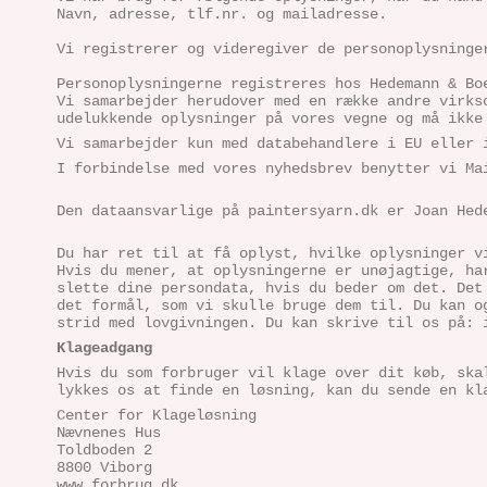
Navn, adresse, tlf.nr. og mailadresse.
Vi registrerer og videregiver de personoplysninge
Personoplysningerne registreres hos Hedemann & B
Vi samarbejder herudover med en række andre virks
udelukkende oplysninger på vores vegne og må ikke
Vi samarbejder kun med databehandlere i EU eller 
I forbindelse med vores nyhedsbrev benytter vi Ma
Den dataansvarlige på paintersyarn.dk er Joan He
Du har ret til at få oplyst, hvilke oplysninger v
Hvis du mener, at oplysningerne er unøjagtige, ha
slette dine persondata, hvis du beder om det. Det
det formål, som vi skulle bruge dem til. Du kan o
strid med lovgivningen. Du kan skrive til os på: 
Klageadgang
Hvis du som forbruger vil klage over dit køb, ska
lykkes os at finde en løsning, kan du sende en kl
Center for Klageløsning
Nævnenes Hus
Toldboden 2
8800 Viborg
www.forbrug.dk