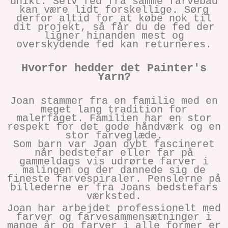
unikt. Selv fed fra samme farvebad
kan være lidt forskellige. Sørg
derfor altid for at købe nok til
dit projekt, så får du de fed der
ligner hinanden mest og
overskydende fed kan returneres.
Hvorfor hedder det Painter's
Yarn?
Joan stammer fra en familie med en
meget lang tradition for
malerfaget. Familien har en stor
respekt for det gode håndværk og en
stor farveglæde.
Som barn var Joan dybt fascineret
når bedstefar eller far på
gammeldags vis udrørte farver i
malingen og der dannede sig de
fineste farvespiraler. Penslerne på
billederne er fra Joans bedstefars
værksted.
Joan har arbejdet professionelt med
farver og farvesammensætninger i
mange år og farver i alle former er