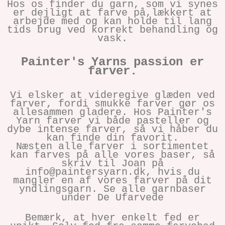
Hos os finder du garn, som vi synes
er dejligt at farve på,lækkert at
arbejde med og kan holde til lang
tids brug ved korrekt behandling og
vask.
Painter's Yarns passion er
farver.
Vi elsker at videregive glæden ved
farver, fordi smukke farver gør os
allesammen gladere. Hos Painter's
Yarn farver vi både pasteller og
dybe intense farver, så vi håber du
kan finde din favorit.
Næsten alle farver i sortimentet
kan farves på alle vores baser, så
skriv til Joan på
info@paintersyarn.dk, hvis du
mangler en af vores farver på dit
yndlingsgarn. Se alle garnbaser
under De Ufarvede
Bemærk, at hver enkelt fed er