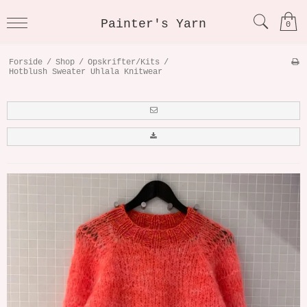
Painter's Yarn
0
Forside
/
Shop
/
Opskrifter/Kits
/
Hotblush Sweater Uhlala Knitwear