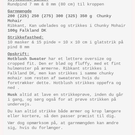
Rundpind 7 mm & 8 mm (80 cm) til kroppen
Garnmængde
200 (225) 250 (275) 300 (325) 350 g
Chunky
Mohair
Ribkant, Kan udelades og strikkes i Chunky Mohair
100g
Falkland DK
Strikkefasthed:
10 masker & 15 pinde = 10 x 10 cm i glatstrik på
pind 8 mm
Opskrift:
Hotblush Sweater
har et lettere oversize og
cropped fit. Den er blød og fluffy, med et fint
hulmønster på ærmerne. Ribkant strikkes i
Falkland DK, men kan strikkes i samme chunky
mohair som resten af sweateren hvis du
foretrækker dette. Hotblush strikkes oppefra og
ned .
Husk
altid at lave en strikkeprøve, inden du går
i gang, og sørg også for at prøve strikken på
undervejs.
Du kan altid strikke både ærmer og krop længere
eller kortere, så den passer præcist til dig.
Vær dog opmærksom på, at garnmængden kan ændre
sig, hvis du forlænger.