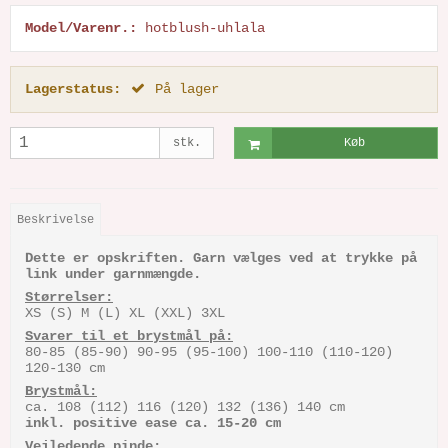
Model/Varenr.:
hotblush-uhlala
Lagerstatus:
På lager
stk.
Køb
Beskrivelse
Dette er opskriften. Garn vælges ved at trykke på
link under garnmængde.
Størrelser:
XS (S) M (L) XL (XXL) 3XL
Svarer til et brystmål på:
80-85 (85-90) 90-95 (95-100) 100-110 (110-120)
120-130 cm
Brystmål:
ca. 108 (112) 116 (120) 132 (136) 140 cm
inkl. positive ease ca. 15-20 cm
Vejledende pinde: