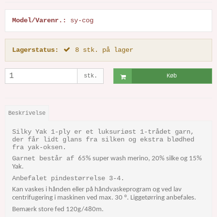
Model/Varenr.:
sy-cog
Lagerstatus:
8
stk.
på lager
stk.
Køb
Beskrivelse
Silky Yak 1-ply er et luksuriøst 1-trådet garn,
der får lidt glans fra silken og ekstra blødhed
fra yak-oksen.
Garnet består af
65% super wash merino, 20% silke og 15%
Yak.
Anbefalet pindestørrelse 3-4.
Kan vaskes i hånden eller på håndvaskeprogram og ved lav
centrifugering i maskinen ved max. 30 º. Liggetørring anbefales.
Bemærk store fed 120g/480m.