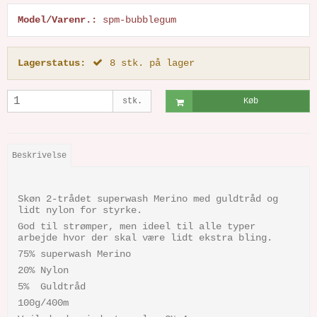
Model/Varenr.:
spm-bubblegum
Lagerstatus:
8
stk.
på lager
stk.
Køb
Beskrivelse
Skøn 2-trådet superwash Merino
med guldtråd og
lidt nylon for styrke.
God til strømper, men ideel til alle typer
arbejde hvor der skal være lidt ekstra bling.
75% superwash Merino
20% Nylon
5% Guldtråd
100g/400m