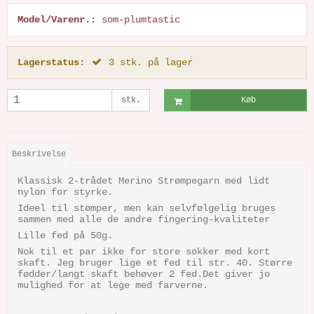
Model/Varenr.:
som-plumtastic
Lagerstatus:
3
stk.
på lager
stk.
Køb
Beskrivelse
Klassisk 2-trådet Merino Strømpegarn med lidt
nylon for styrke.
Ideel til stømper, men kan selvfølgelig bruges
sammen med alle de andre fingering-kvaliteter
Lille fed på 50g.
Nok til et par ikke for store sokker med kort
skaft. Jeg bruger lige et fed til str. 40. Større
fødder/langt skaft behøver 2 fed.Det giver jo
mulighed for at lege med farverne.