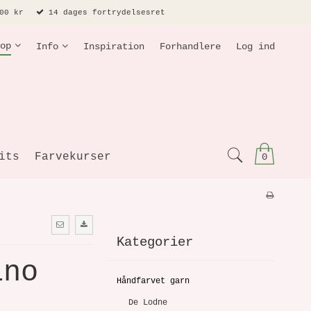
00 kr
14 dages fortrydelsesret
op
Info
Inspiration
Forhandlere
Log ind
its
Farvekurser
0
Kategorier
ino
Håndfarvet garn
De Lodne