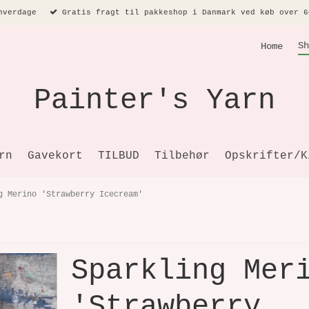
hverdage
Gratis fragt til pakkeshop i Danmark ved køb over 6
Sh
Home
Painter's Yarn
rn
Gavekort
TILBUD
Tilbehør
Opskrifter/K
g Merino 'Strawberry Icecream'
Sparkling Mer
'Strawberry