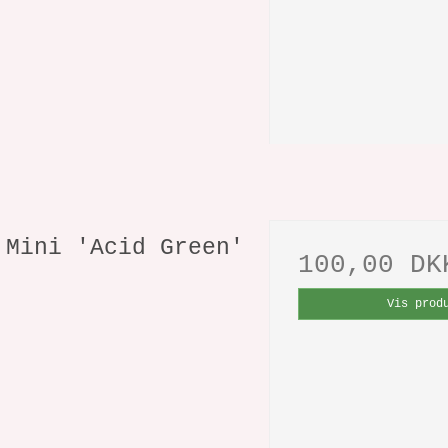
 Mini 'Acid Green'
100,00 DK
d
Vis prod