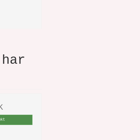
 har
K
ukt