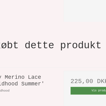
købt dette produkt
y Merino Lace
225,00 DK
ldhood Summer'
ldhood
Vis prod