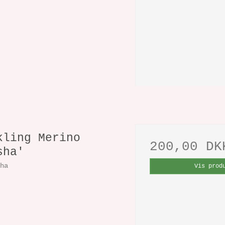
kling Merino
200,00 DK
sha'
sha
Vis prod