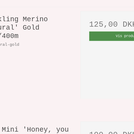
kling Merino
125,00 DK
ural' Gold
/400m
Vis prod
ural-gold
 Mini 'Honey, you