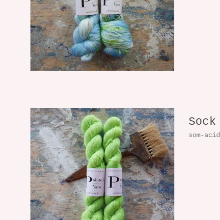
Sock
som-aci