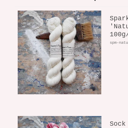
Spar
'Nat
100g
spm-nat
Sock