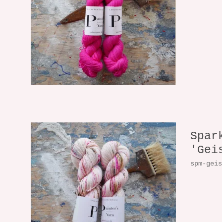
Spar
'Gei
spm-gei