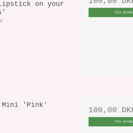
100,00 DK
Lipstick on your
s'
Vis prod
ey
 Mini 'Pink'
100,00 DK
k
Vis prod