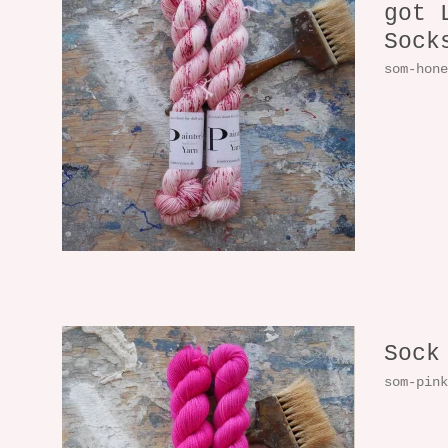
got 
Sock
som-hon
Sock
som-pin