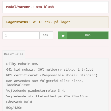
Model/Varenr.:
smo-blush
Lagerstatus:
13
stk.
på lager
stk.
Køb
Beskrivelse
Silky Mohair RMS
64% kid mohair, 36% mulberry silke. 1-trådet
RMS certificeret (Responsible Mohair Standard)
Kan anvendes som følgetråd eller alene,
lacekvalitet.
Vejledende pindestørrelse 3-4.
Vejledende strikkefasthed på P3½ 23m/10cm.
Håndvask kold
50g/420m