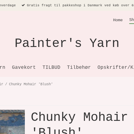
hverdage
Gratis fragt til pakkeshop i Danmark ved køb over 6
Sh
Home
Painter's Yarn
rn
Gavekort
TILBUD
Tilbehør
Opskrifter/K
ir
/
Chunky Mohair 'Blush'
Chunky Mohair
'Blush'