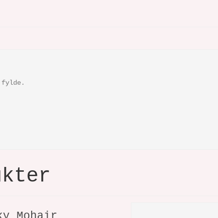
 fylde.
ukter
ky Mohair