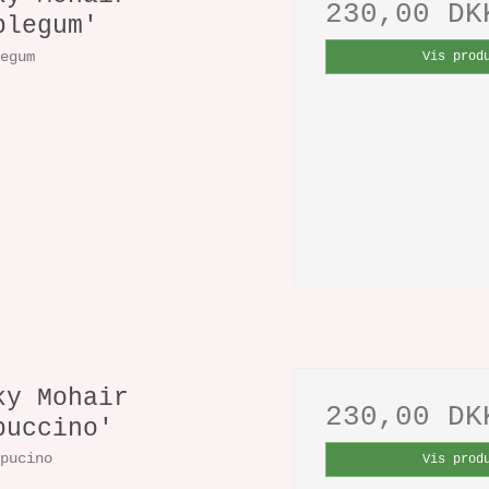
230,00 DK
blegum'
legum
Vis prod
ky Mohair
230,00 DK
puccino'
ppucino
Vis prod