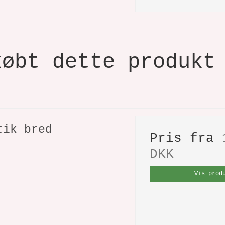
købt dette produkt
tik bred
Pris fra
DKK
Vis prod