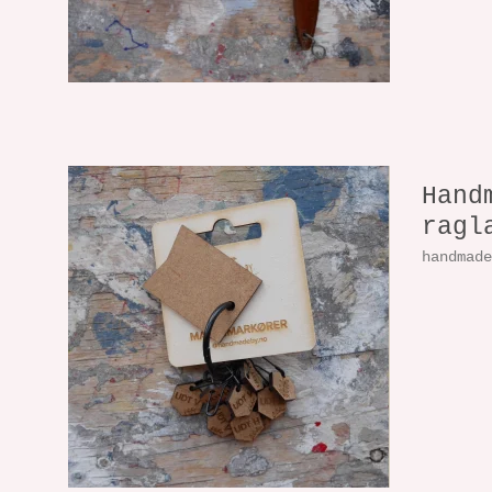
Hand
ragl
handmad