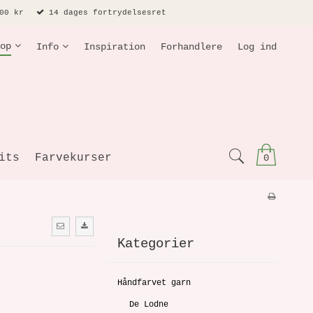
00 kr
14 dages fortrydelsesret
op
Info
Inspiration
Forhandlere
Log ind
its
Farvekurser
0
Kategorier
Håndfarvet garn
De Lodne