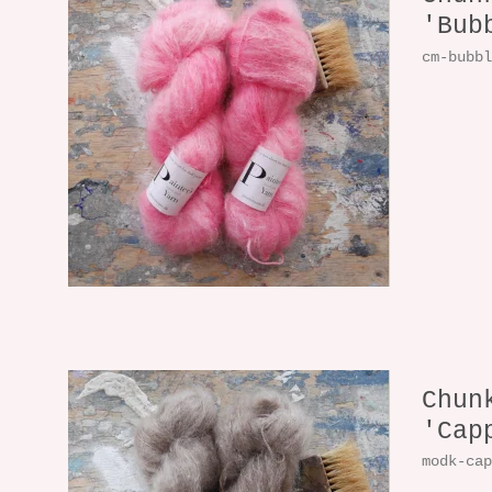
'Bub
cm-bubb
Chun
'Cap
modk-ca