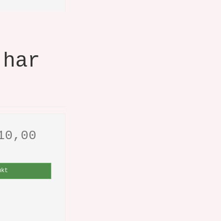
 har
10,00
ukt