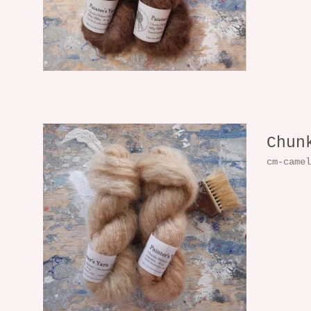
Chun
cm-came