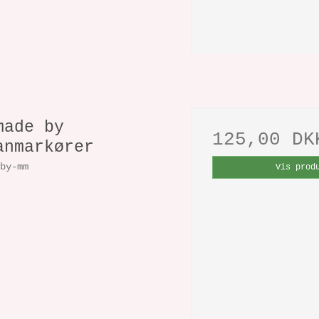
made by
125,00 DK
anmarkører
eby-mm
Vis prod