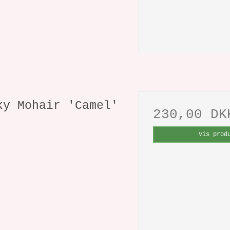
ky Mohair 'Camel'
230,00 DK
l
Vis prod