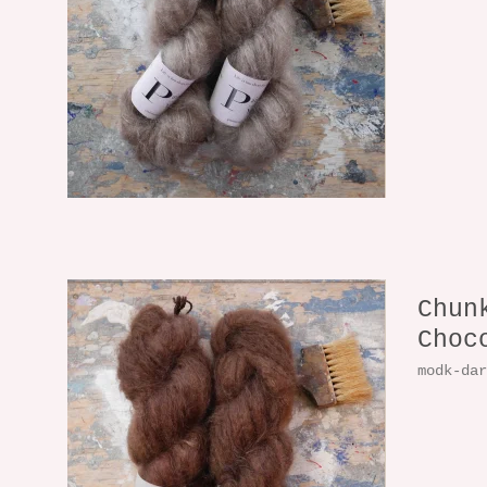
Chun
Choc
modk-da