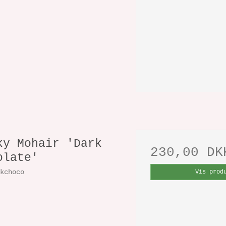
ky Mohair 'Dark
230,00 DK
olate'
rkchoco
Vis prod