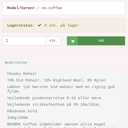
Model/Varenr.:
cm-coffee
Lagerstatus:
4
stk.
på lager
stk.
Køb
Beskrivelse
Chunky Mohair
78% Kid Mohair, 13% Highland Wool, 9% Nylon
Lækker tyk børstet kid mohair med en rigtig god
fylde.
Vejledende pindestørrelse 6-10 eller mere.
Vejledende strikkefasthed på P8 10m/10cm.
Håndvask kold
100g/200m
BEMÆRK Coffee indeholder næsten altid meget