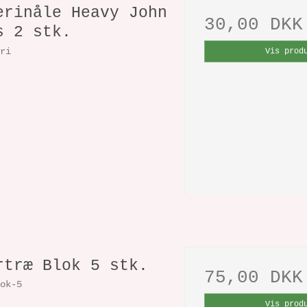
erinåle Heavy John
30,00 DKK
s 2 stk.
eri
Vis prod
rtræ Blok 5 stk.
75,00 DKK
lok-5
Vis prod