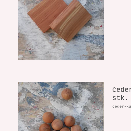
Cede
stk.
ceder-k