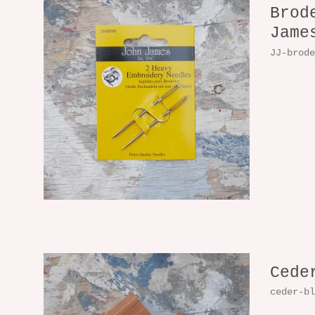
Brod
Jame
JJ-brod
Cede
ceder-b