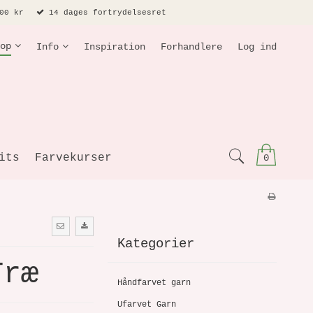
00 kr
14 dages fortrydelsesret
op
Info
Inspiration
Forhandlere
Log ind
its
Farvekurser
0
Kategorier
Træ
Håndfarvet garn
Ufarvet Garn