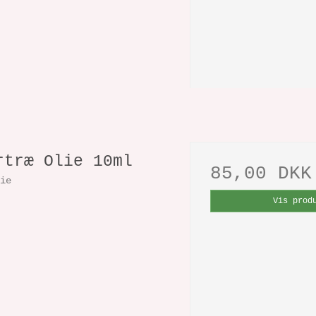
rtræ Olie 10ml
85,00 DKK
lie
Vis prod