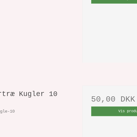
rtræ Kugler 10
50,00 DKK
ugle-10
Vis prod