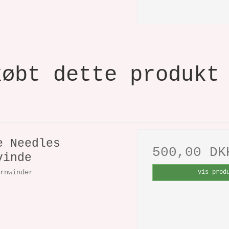
købt dette produkt
e Needles
500,00 DK
vinde
arnwinder
Vis prod