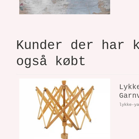
Kunder der har 
også købt
Lykk
Garn
lykke-y