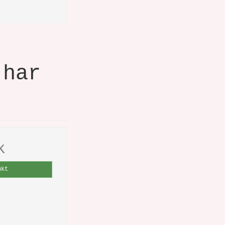
 har
K
ukt