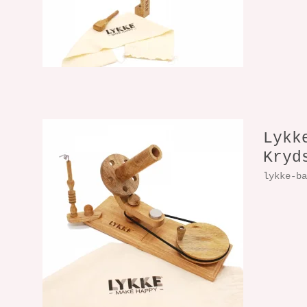
Lykk
Kryd
lykke-b