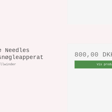
e Needles
800,00 DK
snøgleapperat
allwinder
Vis prod