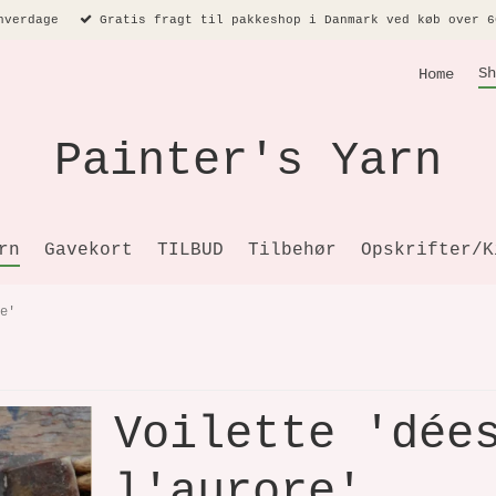
hverdage
Gratis fragt til pakkeshop i Danmark ved køb over 6
Sh
Home
Painter's Yarn
rn
Gavekort
TILBUD
Tilbehør
Opskrifter/K
e'
Voilette 'dée
l'aurore'