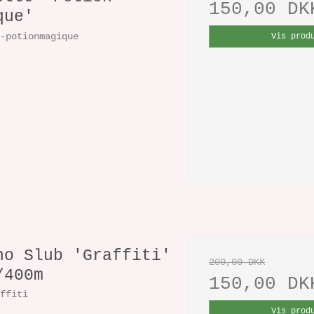
150,00 DK
que'
e-potionmagique
Vis prod
no Slub 'Graffiti'
200,00 DKK
/400m
150,00 DK
affiti
Vis prod