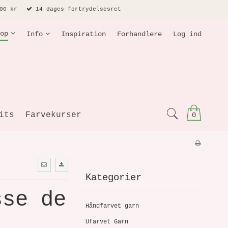
00 kr
14 dages fortrydelsesret
op
Info
Inspiration
Forhandlere
Log ind
its
Farvekurser
0
Kategorier
sse de
Håndfarvet garn
Ufarvet Garn