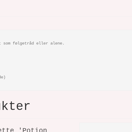
t som følgetråd eller alene.
de)
ukter
ette 'Potion