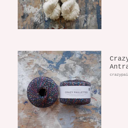
Craz
Antr
crazypa