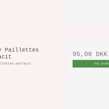
y Paillettes
95,00 DKK
acit
illettes-antracit
Vis prod