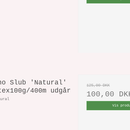
no Slub 'Natural'
125,00 DKK
tex100g/400m udgår
100,00 DK
tural
Vis prod