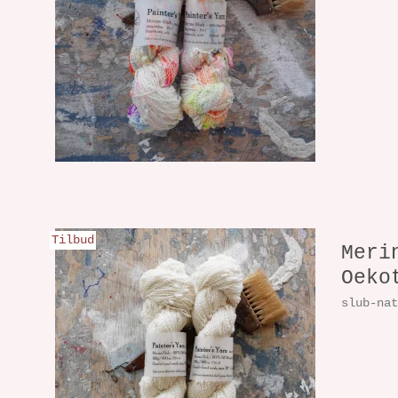
Tilbud
Meri
Oeko
slub-na