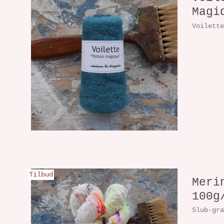
Magi
Voilett
Tilbud
Meri
100g
Slub-gr