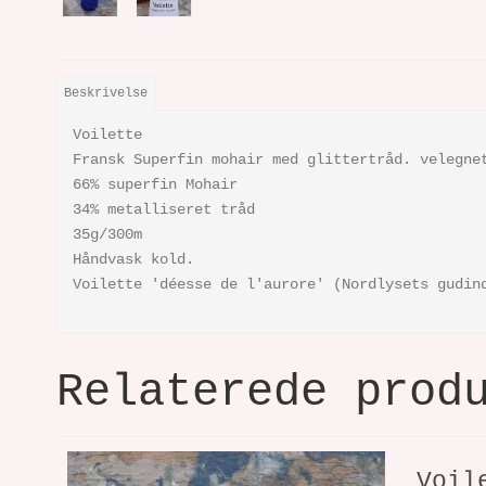
Beskrivelse
Voilette
Fransk Superfin mohair med glittertråd. velegne
66% superfin Mohair
34% metalliseret tråd
35g/300m
Håndvask kold.
Voilette 'déesse de l'aurore' (Nordlysets gudin
Relaterede prod
Voil