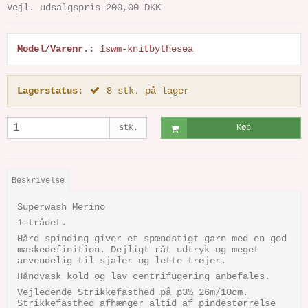
Vejl. udsalgspris 200,00 DKK
Model/Varenr.:
1swm-knitbythesea
Lagerstatus:
8
stk.
på lager
stk.
Køb
Beskrivelse
Superwash Merino
1-trådet.
Hård spinding giver et spændstigt garn med en god
maskedefinition. Dejligt råt udtryk og meget
anvendelig til sjaler og lette trøjer.
Håndvask kold og lav centrifugering anbefales.
Vejledende Strikkefasthed på p3½ 26m/10cm.
Strikkefasthed afhænger altid af pindestørrelse