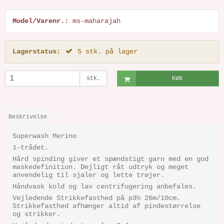
Model/Varenr.:
ms-maharajah
Lagerstatus:
5
stk.
på lager
stk.
Køb
Beskrivelse
Superwash Merino
1-trådet.
Hård spinding giver et spændstigt garn med en god
maskedefinition. Dejligt råt udtryk og meget
anvendelig til sjaler og lette trøjer.
Håndvask kold og lav centrifugering anbefales.
Vejledende Strikkefasthed på p3½ 26m/10cm.
Strikkefasthed afhænger altid af pindestørrelse
og strikker.