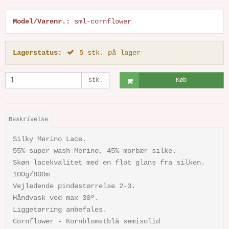
Model/Varenr.:
sml-cornflower
Lagerstatus:
5
stk.
på lager
stk.
Køb
Beskrivelse
Silky Merino Lace.
55% super wash Merino, 45% morbær silke.
Skøn lacekvalitet med en flot glans fra silken.
100g/800m
Vejledende pindestørrelse 2-3.
Håndvask ved max 30º.
Liggetørring anbefales.
Cornflower - Kornblomstblå semisolid