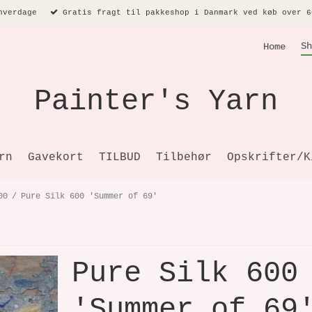
hverdage
Gratis fragt til pakkeshop i Danmark ved køb over 6
Sh
Home
Painter's Yarn
rn
Gavekort
TILBUD
Tilbehør
Opskrifter/K
00
/
Pure Silk 600 'Summer of 69'
Pure Silk 600
'Summer of 69