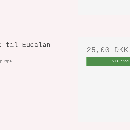
e til Eucalan
25,00 DKK
l
-pumpe
Vis prod