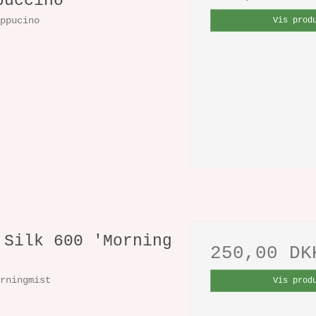
puccino'
appucino
Vis prod
 Silk 600 'Morning
250,00 DK
'
orningmist
Vis prod