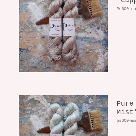
'Cap
Ps600-c
Pure
Mist
ps600-m