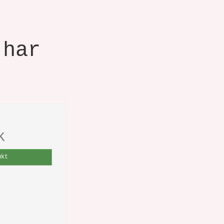
 har
K
ukt