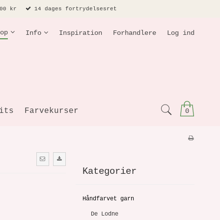
00 kr
14 dages fortrydelsesret
op
Info
Inspiration
Forhandlere
Log ind
its
Farvekurser
0
Kategorier
Håndfarvet garn
'
De Lodne