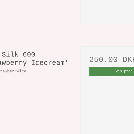
 Silk 600
250,00 DK
awberry Icecream'
trawberryice
Vis prod