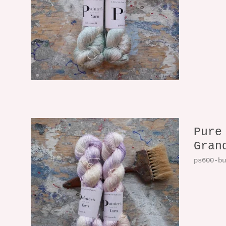
Pure
Gran
ps600-b