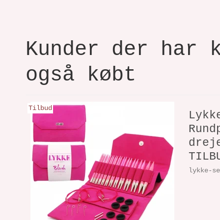
Kunder der har 
også købt
Tilbud
Lykk
Rund
drej
TILB
lykke-s