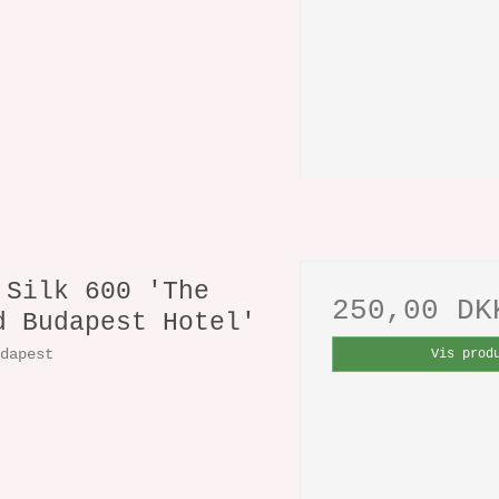
 Silk 600 'The
250,00 DK
d Budapest Hotel'
udapest
Vis prod