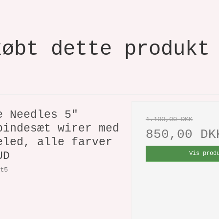
købt dette produkt
e Needles 5"
1.100,00 DKK
pindesæt wirer med
850,00 DK
eled, alle farver
UD
Vis prod
et5