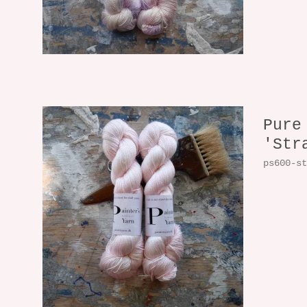
Pure
'Str
ps600-s