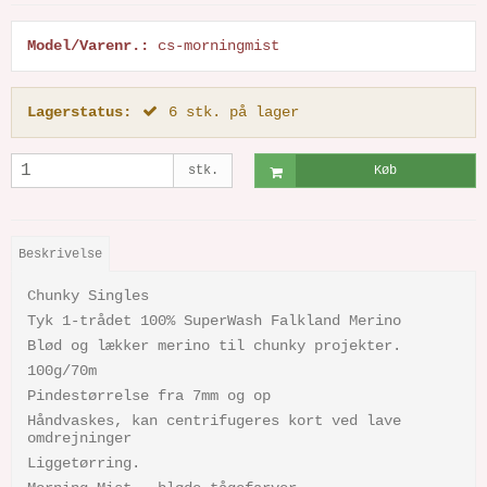
Model/Varenr.:
cs-morningmist
Lagerstatus:
6
stk.
på lager
stk.
Køb
Beskrivelse
Chunky Singles
Tyk 1-trådet 100% SuperWash Falkland Merino
Blød og lækker merino til chunky projekter.
100g/70m
Pindestørrelse fra 7mm og op
Håndvaskes, kan centrifugeres kort ved lave
omdrejninger
Liggetørring.