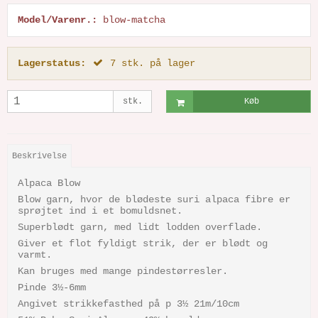
Model/Varenr.:
blow-matcha
Lagerstatus:
7
stk.
på lager
stk.
Køb
Beskrivelse
Alpaca Blow
Blow garn, hvor de blødeste suri alpaca fibre er
sprøjtet ind i et bomuldsnet.
Superblødt garn, med lidt lodden overflade.
Giver et flot fyldigt strik, der er blødt og
varmt.
Kan bruges med mange pindestørresler.
Pinde 3½-6mm
Angivet strikkefasthed på p 3½ 21m/10cm