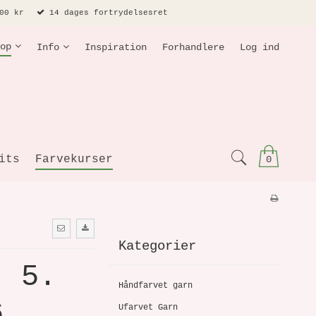
00 kr
14 dages fortrydelsesret
op
Info
Inspiration
Forhandlere
Log ind
its
Farvekurser
0
Kategorier
, 5.
Håndfarvet garn
6
Ufarvet Garn