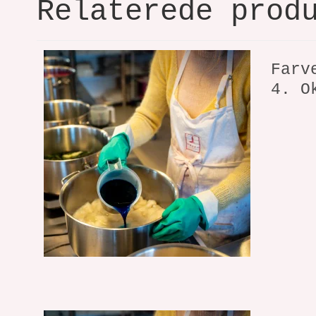
Relaterede prod
Farv
4. O