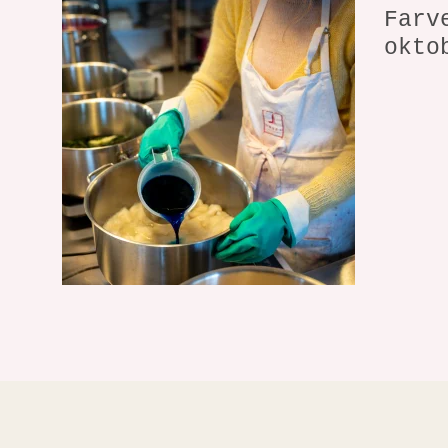
Farv
okto