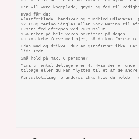
Du får alle de fed du har farvet med hjem. Fedd
Der vil være kogeplade, gryde og fad til rådigh
Hvad får du:
Plastforklæde, handsker og mundbind udleveres. 
3x 100g Merino Singles eller Sock Merino til af
Ekstra fed afregnes ved kursusslut.
15% rabat på hele vores sortiment på dagen.
Du kan købe farve med hjem, så du kan fortsætte
Uden mad og drikke. dur en garnfarver ikke. Der
lidt sødt.
Små hold på max. 6 personer.
Minimum antal deltagere er 4. Hvis der er under
tilbage eller du kan flyttes til et af de andre
Kursusbetaling refunderes ikke hvis du melder f