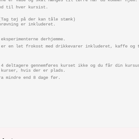
ene er våde og skal hænges til tørre når du kommer hjem.
ed til hver kursist.
(Tag tøj på der kan tåle stænk)
prøvning er inkluderet.
 eksperimenterne derhjemme.
 er en let frokost med drikkevarer inkluderet, kaffe og 
 4 deltagere gennemføres kurset ikke og du får din kursu
 kurser, hvis der er plads.
ra mindre end 8 dage før.