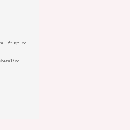
te, frugt og
sbetaling