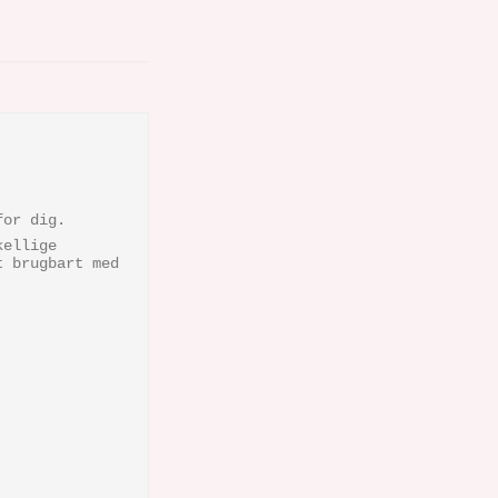
for dig.
kellige
t brugbart med