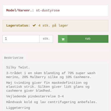
Model/Varenr.:
st-dustyrose
Lagerstatus:
4
stk.
på lager
stk.
Køb
Beskrivelse
Silky Twist.
3-trådet i en skøn blanding af 70% super wash
merino, 20% Mulberry silke og 10% Cashmere.
Høj tvinding giver fin maskedefinition og
elastisk strik. Silken giver lidt glans og
cashmere giver blødhed.
Vejledende pindestørrelse 3-4
Håndvask kold og lav centrifugering anbefales.
Liggetørring