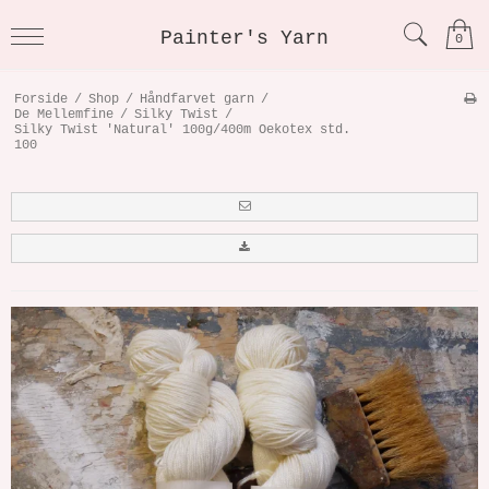
Painter's Yarn
0
Forside
/
Shop
/
Håndfarvet garn
/
De Mellemfine
/
Silky Twist
/
Silky Twist 'Natural' 100g/400m Oekotex std.
100