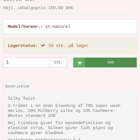
Vejl. udsalgspris 150,00 DKK
Model/Varenr.:
st-natural
Lagerstatus:
10
stk.
på lager
stk.
Køb
Beskrivelse
Silky Twist.
3-trådet i en skøn blanding af 70% super wash
merino, 20% Mulberry silke og 10% Cashmere.
Økotex standard 100
Høj tvinding giver fin maskedefinition og
elastisk strik. Silken giver lidt glans og
cashmere giver blødhed.
Vejledende pindestørrelse 3-4