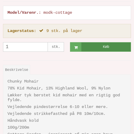
Model/Varenr.:
modk-cottage
Lagerstatus:
9
stk.
på lager
stk.
Køb
Beskrivelse
Chunky Mohair
78% Kid Mohair, 13% Highland Wool, 9% Nylon
Lækker tyk børstet kid mohair med en rigtig god
fylde.
Vejledende pindestørrelse 6-10 eller mere.
Vejledende strikkefasthed på P8 10m/10cm.
Håndvask kold
100g/200m