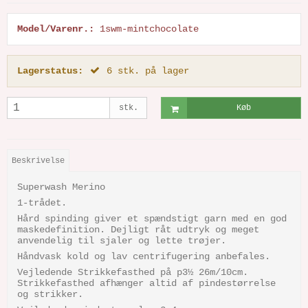
Model/Varenr.:
1swm-mintchocolate
Lagerstatus:
6
stk.
på lager
stk.
Køb
Beskrivelse
Superwash Merino
1-trådet.
Hård spinding giver et spændstigt garn med en god
maskedefinition. Dejligt råt udtryk og meget
anvendelig til sjaler og lette trøjer.
Håndvask kold og lav centrifugering anbefales.
Vejledende Strikkefasthed på p3½ 26m/10cm.
Strikkefasthed afhænger altid af pindestørrelse
og strikker.